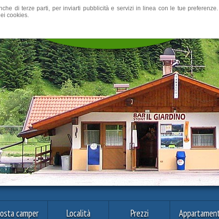
nche di terze parti, per inviarti pubblicità e servizi in linea con le tue preferen
ei cookies.
osta camper
Località
Prezzi
Appartament