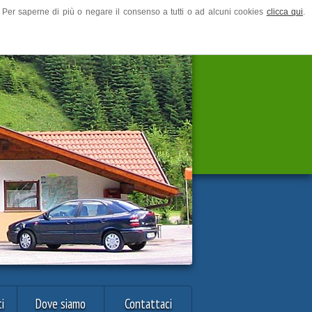
ze. Per saperne di più o negare il consenso a tutti o ad alcuni cookies
clicca qui
.
i
Dove siamo
Contattaci