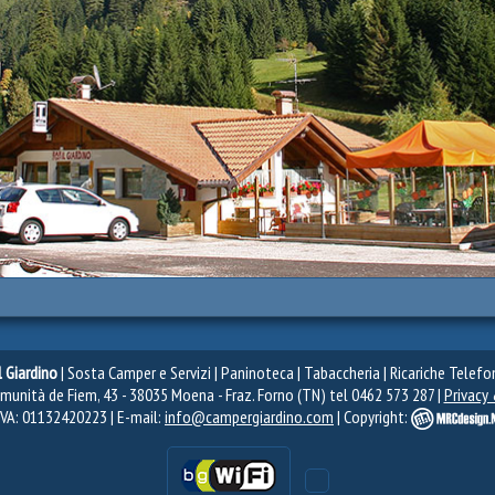
l Giardino
| Sosta Camper e Servizi | Paninoteca | Tabaccheria | Ricariche Telefo
munità de Fiem, 43 - 38035 Moena - Fraz. Forno (TN) tel 0462 573 287 |
Privacy 
IVA: 01132420223 | E-mail:
info@campergiardino.com
| Copyright: