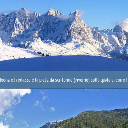
 Moena e Predazzo e la pista da sci-fondo (inverno) sulla quale si corre 