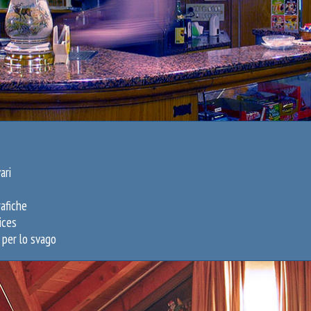
ari
rafiche
ices
 per lo svago