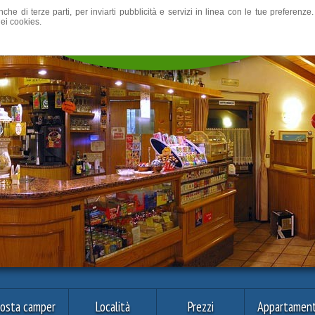
nche di terze parti, per inviarti pubblicità e servizi in linea con le tue preferen
ei cookies.
osta camper
Località
Prezzi
Appartament