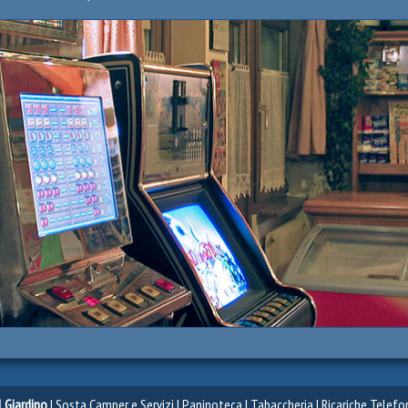
l Giardino
| Sosta Camper e Servizi | Paninoteca | Tabaccheria | Ricariche Telefo