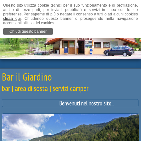
Questo sito utilizza cookie tecnici per il suo funzionamento e di profilazione,
anche di terze parti, per inviarti pubblicità e servizi in linea con le tue
preferenze. Per saperne di più o negare il consenso a tutti o ad alcuni cookies
clicca qui
. Chiudendo questo banner o proseguendo nella navigazione
acconsenti all'uso dei cookies.
Chiudi questo banner
Bar il Giardino
bar | area di sosta | servizi camper
Benvenuti nel nostro sito...