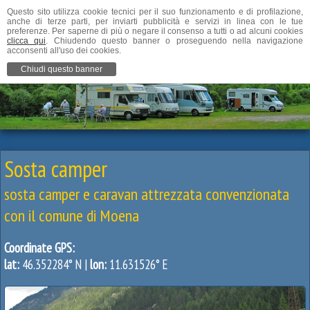
Questo sito utilizza cookie tecnici per il suo funzionamento e di profilazione,
anche di terze parti, per inviarti pubblicità e servizi in linea con le tue
preferenze. Per saperne di più o negare il consenso a tutti o ad alcuni cookies
clicca qui
. Chiudendo questo banner o proseguendo nella navigazione
acconsenti all'uso dei cookies.
Chiudi questo banner
Sosta camper
sosta camper e caravan attrezzata convenzionata
con il comune di Moena
Coordinate GPS:
lat:
46.352284° N |
lon:
11.631526° E